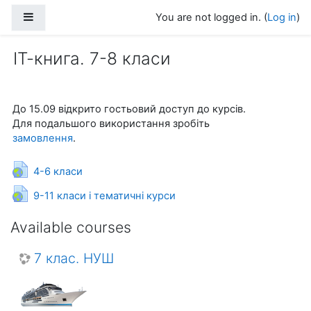
Skip to main content
Side panel
You are not logged in. (
Log in
)
ІТ-книга. 7-8 класи
До 15.09 відкрито гостьовий доступ до курсів.
Для подальшого використання зробіть
замовлення
.
URL
4-6 класи
URL
9-11 класи і тематичні курси
Available courses
7 клас. НУШ