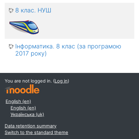
8 клас. НУШ
Інформатика. 8 клас (за програмою
2017 року)
You are not logged in. (
Log in
)
English ‎(en)‎
English ‎(en)‎
Українська ‎(uk)‎
Data retention summary
Switch to the standard theme